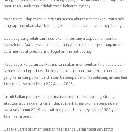
hasil toto. Berikut ini adalah tabel keluaran sydney.
dapat kamu dapatkan di situs ini secara akurat dan ringkas. Paito sdy
lengkap tentukan akan kamu sajikan secara responsive setiap harinya.
Data sdy yang telah kami sediakan ini tentunya dapat memberikan
banyak manfaat kepada kalian semua yang telah mengerti bagaimana
cara membuat prediksi jitu togel on the net sydney.
Pada tabel keluaran berikut ini, kami akan memberikan final result dari
sidney lotto kepada Anda dengan akurat dan tepat setiap hari. Data
yang kami kumpulkan terdiri dari beberapa tahun kebelakang antara lain
final result sydney lotto 2024 dan 2025.
Untuk kalian para pecinta permainan togel on line sydney, sidney,
ataupun sdy sekarang kalian dapat melihat rangkuman pengeluaran
data sdy tahun 2019 sampai dengan data sydney tahun 2020 yang
telah kami buat ini.
Datakeluaran.org memberikan hasil pengeluaran togel sdy lotto