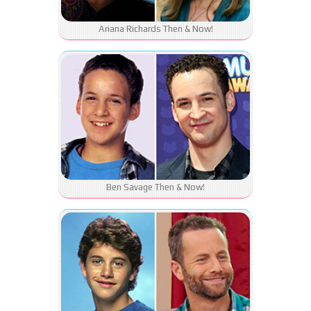
Ariana Richards Then & Now!
Ben Savage Then & Now!