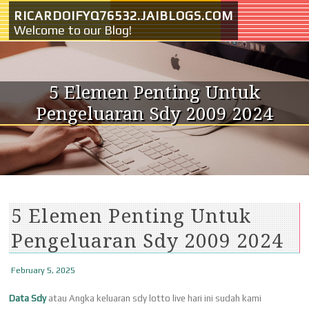
Skip to content
RICARDOIFYQ76532.JAIBLOGS.COM
Welcome to our Blog!
5 Elemen Penting Untuk
Pengeluaran Sdy 2009 2024
5 Elemen Penting Untuk
Pengeluaran Sdy 2009 2024
February 5, 2025
Data Sdy
atau Angka keluaran sdy lotto live hari ini sudah kami