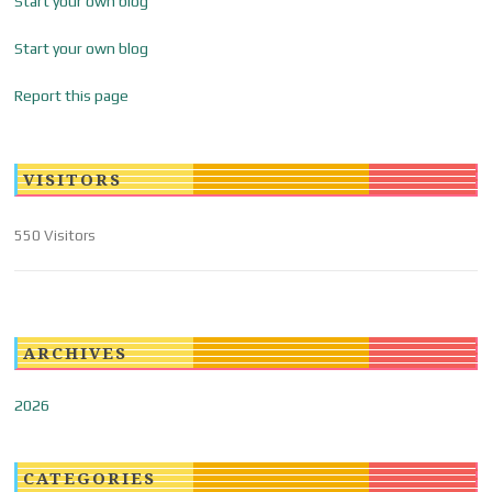
Start your own blog
Start your own blog
Report this page
VISITORS
550 Visitors
ARCHIVES
2026
CATEGORIES