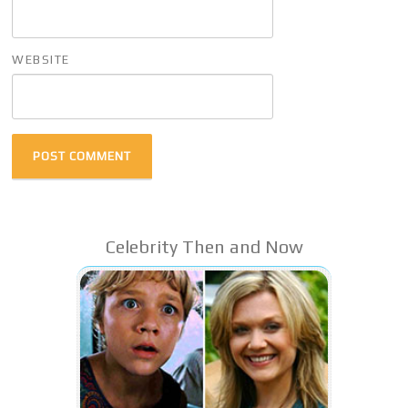
WEBSITE
Celebrity Then and Now