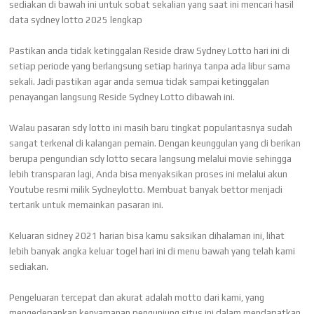
sediakan di bawah ini untuk sobat sekalian yang saat ini mencari hasil
data sydney lotto 2025 lengkap
Pastikan anda tidak ketinggalan Reside draw Sydney Lotto hari ini di
setiap periode yang berlangsung setiap harinya tanpa ada libur sama
sekali. Jadi pastikan agar anda semua tidak sampai ketinggalan
penayangan langsung Reside Sydney Lotto dibawah ini.
Walau pasaran sdy lotto ini masih baru tingkat popularitasnya sudah
sangat terkenal di kalangan pemain. Dengan keunggulan yang di berikan
berupa pengundian sdy lotto secara langsung melalui movie sehingga
lebih transparan lagi, Anda bisa menyaksikan proses ini melalui akun
Youtube resmi milik Sydneylotto. Membuat banyak bettor menjadi
tertarik untuk memainkan pasaran ini.
Keluaran sidney 2021 harian bisa kamu saksikan dihalaman ini, lihat
lebih banyak angka keluar togel hari ini di menu bawah yang telah kami
sediakan.
Pengeluaran tercepat dan akurat adalah motto dari kami, yang
mengedepankan kenyamanan pengunjung situs ini dalam mendapatkan