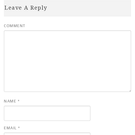
Leave A Reply
COMMENT
NAME
*
EMAIL
*